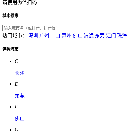
请使用微信扫码
城市搜索
热门城市：
深圳
广州
中山
惠州
佛山
清远
东莞
江门
珠海
选择城市
C
长沙
D
东莞
F
佛山
G