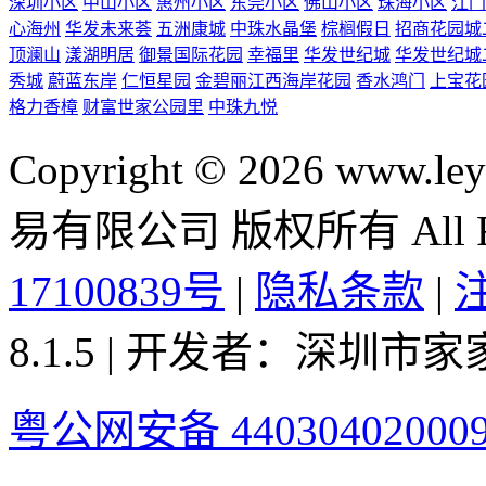
深圳小区
中山小区
惠州小区
东莞小区
佛山小区
珠海小区
江门
心海州
华发未来荟
五洲康城
中珠水晶堡
棕榈假日
招商花园城
顶澜山
漾湖明居
御景国际花园
幸福里
华发世纪城
华发世纪城
秀城
蔚蓝东岸
仁恒星园
金碧丽江西海岸花园
香水鸿门
上宝花
格力香樟
财富世家公园里
中珠九悦
Copyright © 2026 ww
易有限公司 版权所有 All Rig
17100839号
|
隐私条款
|
8.1.5 | 开发者：深圳
粤公网安备 44030402000