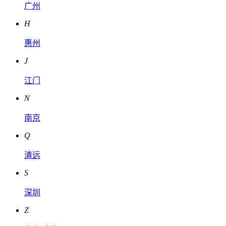
广州
H
惠州
J
江门
N
南京
Q
清远
S
深圳
Z