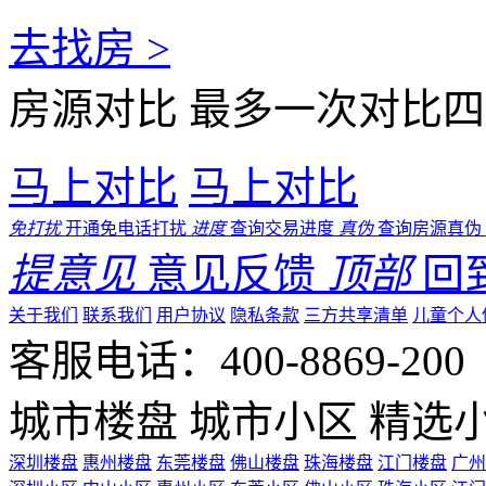
去找房 >
房源对比
最多一次对比四
马上对比
马上对比
免打扰
开通免电话打扰
进度
查询交易进度
真伪
查询房源真伪
提意见
意见反馈
顶部
回
关于我们
联系我们
用户协议
隐私条款
三方共享清单
儿童个人
客服电话：400-8869-200 0
城市楼盘
城市小区
精选
深圳楼盘
惠州楼盘
东莞楼盘
佛山楼盘
珠海楼盘
江门楼盘
广州