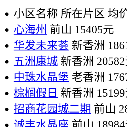
小区名称
所在片区
均价
心海州
前山
15405元
华发未来荟
新香洲
18
五洲康城
新香洲
2058
中珠水晶堡
老香洲
17
棕榈假日
新香洲
1519
招商花园城二期
前山
2
诚丰水晶座
前山
1898