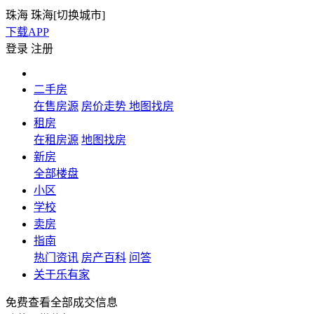
珠海
珠海[
切换城市
]
下载APP
登录
注册
二手房
在售房源
房价走势
地图找房
租房
在租房源
地图找房
新房
全部楼盘
小区
学校
卖房
指南
热门资讯
房产百科
问答
关于乐有家
免费查看全部成交信息