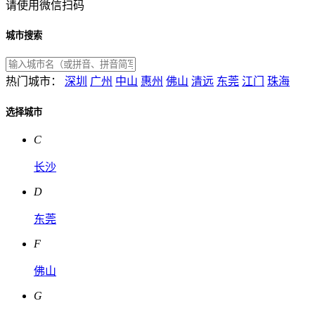
请使用微信扫码
城市搜索
热门城市：
深圳
广州
中山
惠州
佛山
清远
东莞
江门
珠海
选择城市
C
长沙
D
东莞
F
佛山
G