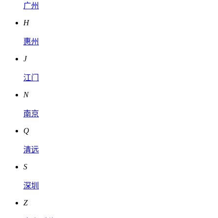
广州
H
惠州
J
江门
N
南京
Q
清远
S
深圳
Z