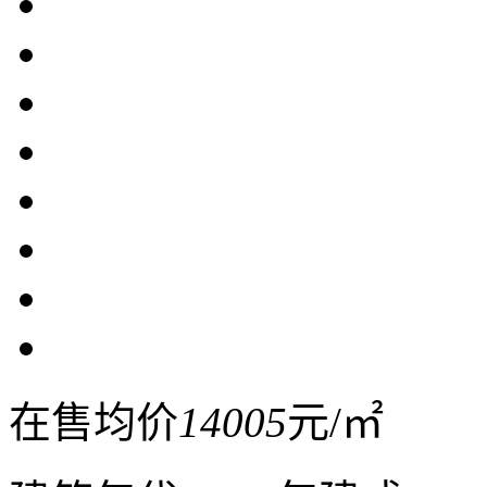
在售均价
14005
元/㎡