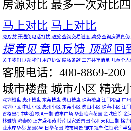
房源对比
最多一次对比四
马上对比
马上对比
免打扰
开通免电话打扰
进度
查询交易进度
真伪
查询房源真伪
提意见
意见反馈
顶部
回
关于我们
联系我们
用户协议
隐私条款
三方共享清单
儿童个人
客服电话：400-8869-200 0
城市楼盘
城市小区
精选
深圳楼盘
惠州楼盘
东莞楼盘
佛山楼盘
珠海楼盘
江门楼盘
广州
深圳小区
中山小区
惠州小区
东莞小区
佛山小区
珠海小区
江门
香格里()
中邦浪琴湾一期
诚丰广场
华业临海花园
金域廊院
金
林雅筑
鸿泰80
正方盛和苑
岭南世家碧景园
保利天和三期
格力
业水岸华都
龙园8号
日华花园
城市风景
御东领岸
仁恒滨海半