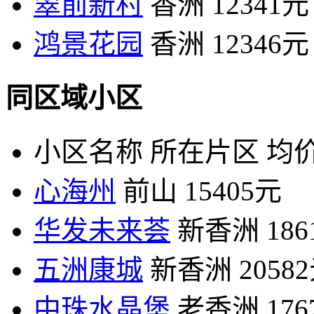
翠前新村
香洲
12341元
鸿景花园
香洲
12346元
同区域小区
小区名称
所在片区
均价
心海州
前山
15405元
华发未来荟
新香洲
18
五洲康城
新香洲
2058
中珠水晶堡
老香洲
17