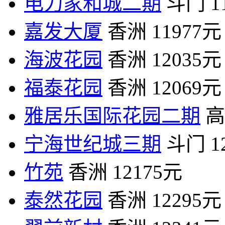
电力家和城二期
斗门
1
嘉发大厦
香洲
11977元
海波花园
香洲
12035元
福泰花园
香洲
12069元
雅居乐国际花园二期
高
宁海世纪城三期
斗门
1
竹苑
香洲
12175元
泰然花园
香洲
12295元