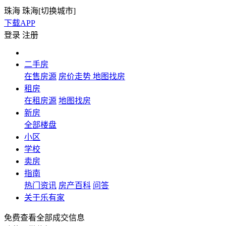
珠海
珠海[
切换城市
]
下载APP
登录
注册
二手房
在售房源
房价走势
地图找房
租房
在租房源
地图找房
新房
全部楼盘
小区
学校
卖房
指南
热门资讯
房产百科
问答
关于乐有家
免费查看全部成交信息