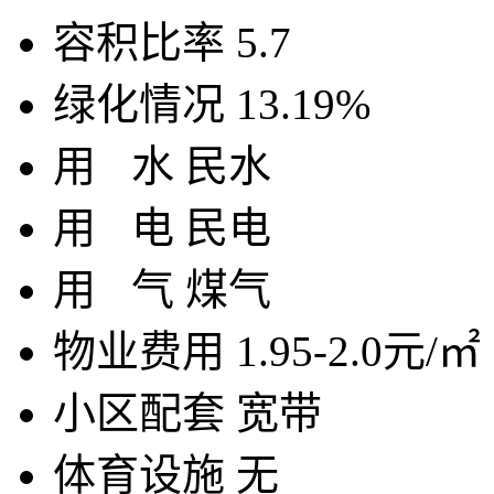
容积比率
5.7
绿化情况
13.19%
用
水
民水
用
电
民电
用
气
煤气
物业费用
1.95-2.0元/㎡
小区配套
宽带
体育设施
无