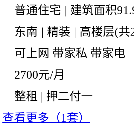
普通住宅
|
建筑面积91.
东南
|
精装
|
高楼层(共2
可上网
带家私
带家电
2700
元/月
整租 | 押二付一
查看更多（1套）