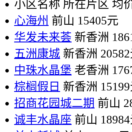
小区名称
所在片区
均价
心海州
前山
15405元
华发未来荟
新香洲
18
五洲康城
新香洲
2058
中珠水晶堡
老香洲
17
棕榈假日
新香洲
1519
招商花园城二期
前山
2
诚丰水晶座
前山
1898