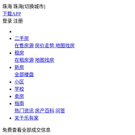
珠海
珠海[
切换城市
]
下载APP
登录
注册
二手房
在售房源
房价走势
地图找房
租房
在租房源
地图找房
新房
全部楼盘
小区
学校
卖房
指南
热门资讯
房产百科
问答
关于乐有家
免费查看全部成交信息