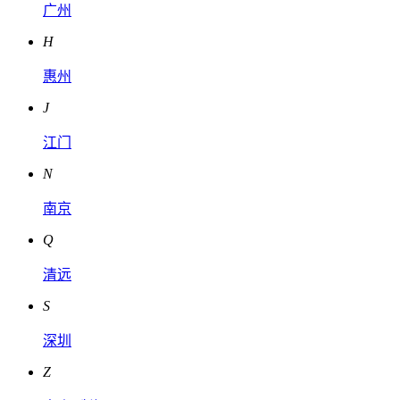
广州
H
惠州
J
江门
N
南京
Q
清远
S
深圳
Z