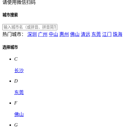
请使用微信扫码
城市搜索
热门城市：
深圳
广州
中山
惠州
佛山
清远
东莞
江门
珠海
选择城市
C
长沙
D
东莞
F
佛山
G