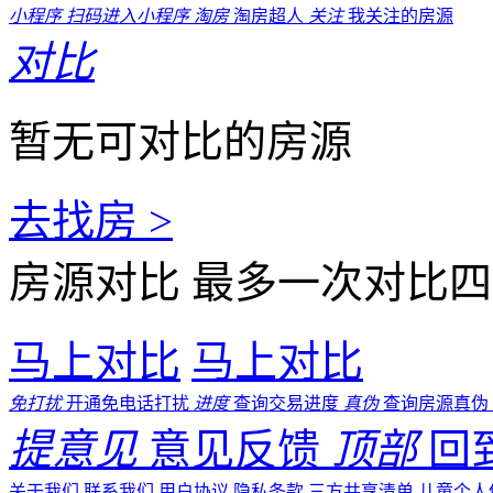
小程序
扫码进入小程序
淘房
淘房超人
关注
我关注的房源
对比
暂无可对比的房源
去找房 >
房源对比
最多一次对比四
马上对比
马上对比
免打扰
开通免电话打扰
进度
查询交易进度
真伪
查询房源真伪
提意见
意见反馈
顶部
回
关于我们
联系我们
用户协议
隐私条款
三方共享清单
儿童个人