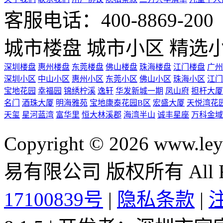
客服电话：400-8869-200 0
城市楼盘
城市小区
精选
深圳楼盘
惠州楼盘
东莞楼盘
佛山楼盘
珠海楼盘
江门楼盘
广州
深圳小区
中山小区
惠州小区
东莞小区
佛山小区
珠海小区
江门
宝地花园
幸福园
锦绣柠溪
逸轩
华发新城一期
凤山府
担杆大厦
名门
酒珠大厦
明海雅苑
宝地康泰花园B区
宏盛大厦
天悦湾花
天玺
星河蓝湾
富华里
恒大林溪郡
海湾半山
诚丰星座
万科金域
Copyright © 2026 ww
易有限公司 版权所有 All Rig
17100839号
|
隐私条款
|