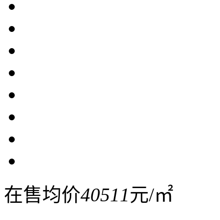
在售均价
40511
元/㎡