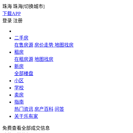
珠海
珠海[
切换城市
]
下载APP
登录
注册
二手房
在售房源
房价走势
地图找房
租房
在租房源
地图找房
新房
全部楼盘
小区
学校
卖房
指南
热门资讯
房产百科
问答
关于乐有家
免费查看全部成交信息