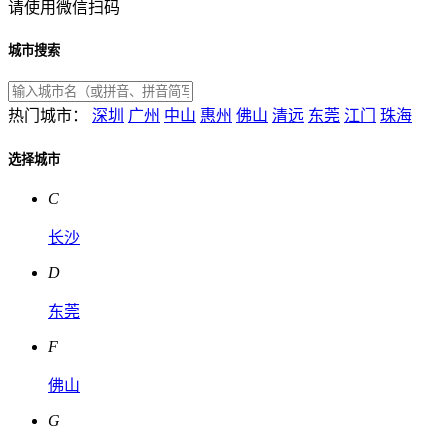
请使用微信扫码
城市搜索
热门城市：
深圳
广州
中山
惠州
佛山
清远
东莞
江门
珠海
选择城市
C
长沙
D
东莞
F
佛山
G