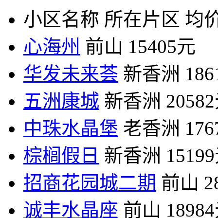
小区名称
所在片区
均价
心海州
前山
15405元
华发未来荟
新香洲
18
五洲康城
新香洲
2058
中珠水晶堡
老香洲
17
棕榈假日
新香洲
1519
招商花园城二期
前山
2
诚丰水晶座
前山
1898