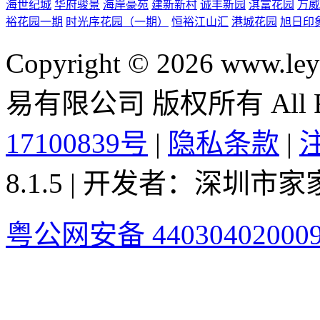
海世纪城
华府骏景
海岸豪苑
建新新村
诚丰新园
淇富花园
万威
裕花园一期
时光序花园（一期）
恒裕江山汇
港城花园
旭日印
Copyright © 2026 ww
易有限公司 版权所有 All Rig
17100839号
|
隐私条款
|
8.1.5 | 开发者：深圳
粤公网安备 44030402000