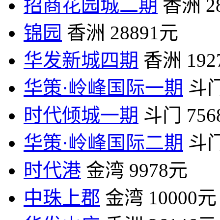
招商花园城二期
香洲
2
锦园
香洲
28891元
华发新城四期
香洲
19
华策·岭峰国际一期
斗
时代倾城一期
斗门
75
华策·岭峰国际二期
斗
时代港
金湾
9978元
中珠上郡
金湾
10000元