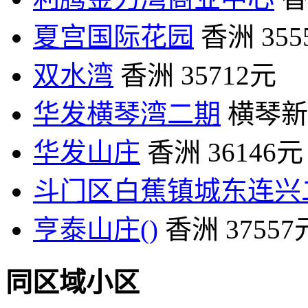
夏宫国际花园
香洲
35
双水湾
香洲
35712元
华发横琴湾二期
横琴新
华发山庄
香洲
36146元
斗门区白蕉镇城东连兴
亨泰山庄()
香洲
37557
同区域小区