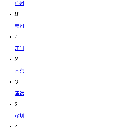
广州
H
惠州
J
江门
N
南京
Q
清远
S
深圳
Z