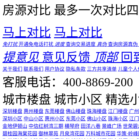
房源对比
最多一次对比四
马上对比
马上对比
免打扰
开通免电话打扰
进度
查询交易进度
真伪
查询房源真伪
提意见
意见反馈
顶部
回
关于我们
联系我们
用户协议
隐私条款
三方共享清单
儿童个人
客服电话：400-8869-200 0
城市楼盘
城市小区
精选
深圳楼盘
惠州楼盘
东莞楼盘
佛山楼盘
珠海楼盘
江门楼盘
广州
深圳小区
中山小区
惠州小区
东莞小区
佛山小区
珠海小区
江门
金地伊顿山
中信红树湾三期
横琴府
田洋八巷
景峰广场
世荣碧
碧桂园海棠花园
御林翠苑
月泉湾花园
万科城市花园
华策·岭