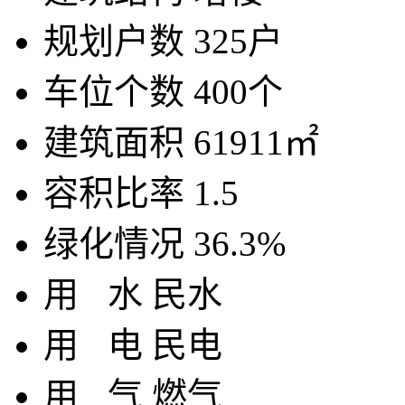
规划户数
325户
车位个数
400个
建筑面积
61911㎡
容积比率
1.5
绿化情况
36.3%
用
水
民水
用
电
民电
用
气
燃气