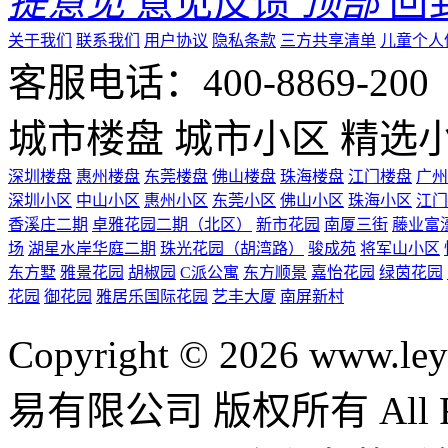
提意见
意见反馈
顶部
回
关于我们
联系我们
用户协议
隐私条款
三方共享清单
儿童个人
客服电话：400-8869-200 0
城市楼盘
城市小区
精选
深圳楼盘
惠州楼盘
东莞楼盘
佛山楼盘
珠海楼盘
江门楼盘
广州
深圳小区
中山小区
惠州小区
东莞小区
佛山小区
珠海小区
江门
香溪庄二期
卓雅花园二期（北区）
新市花园
南厦三街
藤业富
场
湖星水岸华庭二期
珠光花园（胡湾路）
骏成苑
将军山小区
东方墅
雅景花园
胡椒园
C派公寓
东方顺景
嘉怡花园
绿茵花园
花园
御花园
雅居乐国际花园
艺丰大厦
南屏新村
Copyright © 2026 ww
易有限公司 版权所有 All Rig