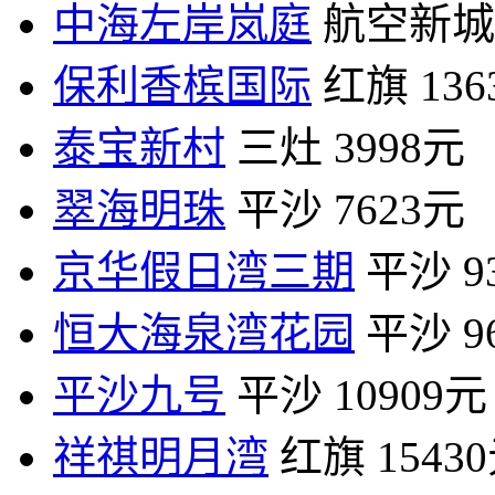
中海左岸岚庭
航空新城
保利香槟国际
红旗
13
泰宝新村
三灶
3998元
翠海明珠
平沙
7623元
京华假日湾三期
平沙
9
恒大海泉湾花园
平沙
9
平沙九号
平沙
10909元
祥祺明月湾
红旗
1543