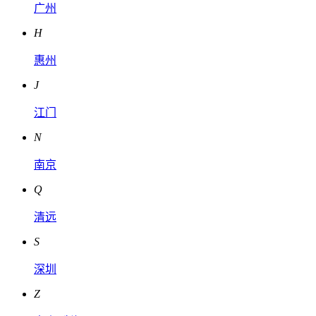
广州
H
惠州
J
江门
N
南京
Q
清远
S
深圳
Z