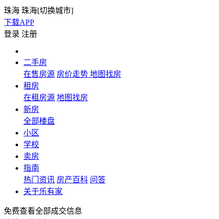
珠海
珠海[
切换城市
]
下载APP
登录
注册
二手房
在售房源
房价走势
地图找房
租房
在租房源
地图找房
新房
全部楼盘
小区
学校
卖房
指南
热门资讯
房产百科
问答
关于乐有家
免费查看全部成交信息