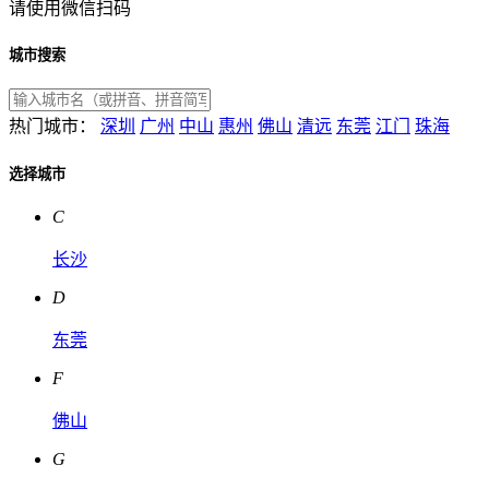
请使用微信扫码
城市搜索
热门城市：
深圳
广州
中山
惠州
佛山
清远
东莞
江门
珠海
选择城市
C
长沙
D
东莞
F
佛山
G