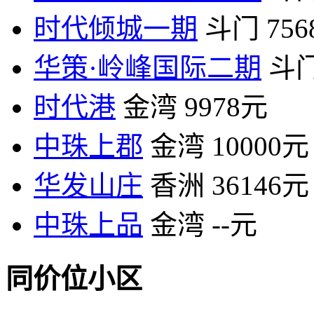
时代倾城一期
斗门
75
华策·岭峰国际二期
斗
时代港
金湾
9978元
中珠上郡
金湾
10000元
华发山庄
香洲
36146元
中珠上品
金湾
--元
同价位小区