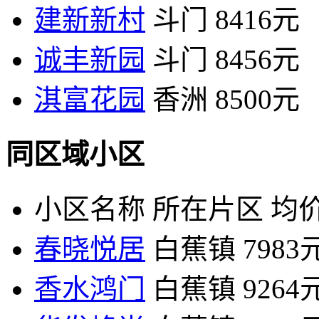
建新新村
斗门
8416元
诚丰新园
斗门
8456元
淇富花园
香洲
8500元
同区域小区
小区名称
所在片区
均价
春晓悦居
白蕉镇
7983
香水鸿门
白蕉镇
9264