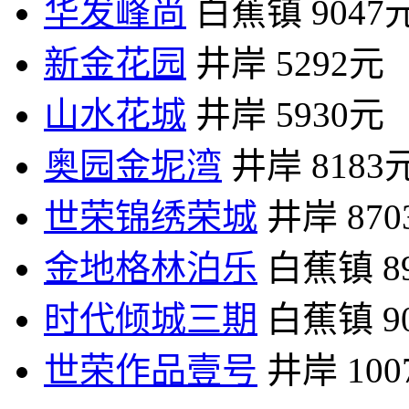
华发峰尚
白蕉镇
9047
新金花园
井岸
5292元
山水花城
井岸
5930元
奥园金坭湾
井岸
8183
世荣锦绣荣城
井岸
87
金地格林泊乐
白蕉镇
8
时代倾城三期
白蕉镇
9
世荣作品壹号
井岸
10