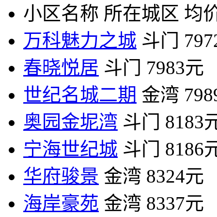
小区名称
所在城区
均价
万科魅力之城
斗门
79
春晓悦居
斗门
7983元
世纪名城二期
金湾
79
奥园金坭湾
斗门
8183
宁海世纪城
斗门
8186
华府骏景
金湾
8324元
海岸豪苑
金湾
8337元