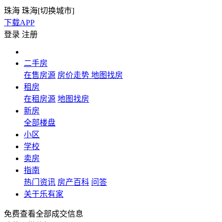
珠海
珠海[
切换城市
]
下载APP
登录
注册
二手房
在售房源
房价走势
地图找房
租房
在租房源
地图找房
新房
全部楼盘
小区
学校
卖房
指南
热门资讯
房产百科
问答
关于乐有家
免费查看全部成交信息