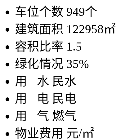
车位个数
949个
建筑面积
122958㎡
容积比率
1.5
绿化情况
35%
用
水
民水
用
电
民电
用
气
燃气
物业费用
元/㎡