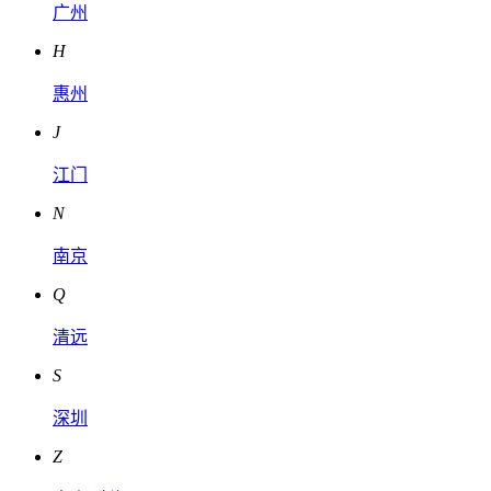
广州
H
惠州
J
江门
N
南京
Q
清远
S
深圳
Z