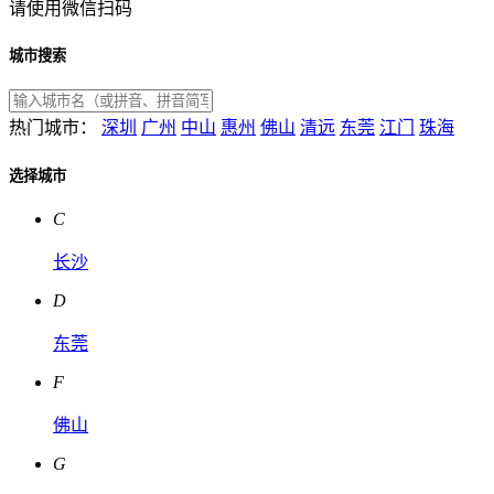
请使用微信扫码
城市搜索
热门城市：
深圳
广州
中山
惠州
佛山
清远
东莞
江门
珠海
选择城市
C
长沙
D
东莞
F
佛山
G