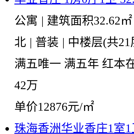
公寓
|
建筑面积32.62
北
|
普装
|
中楼层(共21
满五唯一
满五年
红本
42
万
单价12876元/㎡
珠海香洲华业香庄1室1