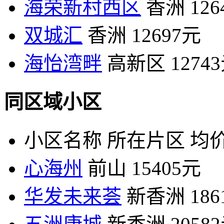
海荣新村西区
香洲
12
双城汇
香洲
12697元
海怡湾畔
高新区
1274
同区域小区
小区名称
所在片区
均价
心海州
前山
15405元
华发未来荟
新香洲
18