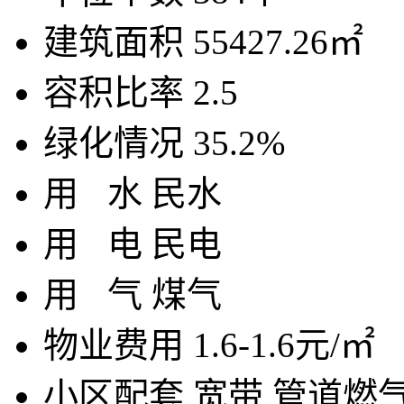
建筑面积
55427.26㎡
容积比率
2.5
绿化情况
35.2%
用
水
民水
用
电
民电
用
气
煤气
物业费用
1.6-1.6元/㎡
小区配套
宽带,管道燃气