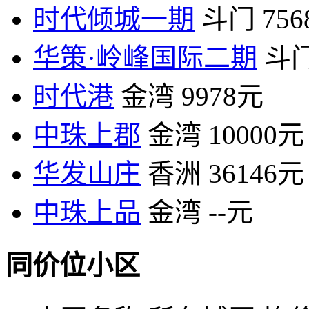
时代倾城一期
斗门
75
华策·岭峰国际二期
斗
时代港
金湾
9978元
中珠上郡
金湾
10000元
华发山庄
香洲
36146元
中珠上品
金湾
--元
同价位小区