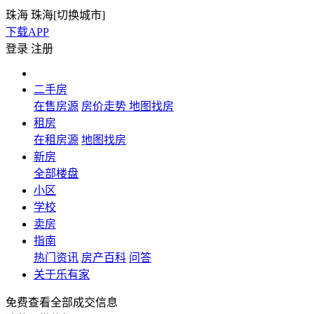
珠海
珠海[
切换城市
]
下载APP
登录
注册
二手房
在售房源
房价走势
地图找房
租房
在租房源
地图找房
新房
全部楼盘
小区
学校
卖房
指南
热门资讯
房产百科
问答
关于乐有家
免费查看全部成交信息