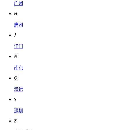
广州
H
惠州
J
江门
N
南京
Q
清远
S
深圳
Z