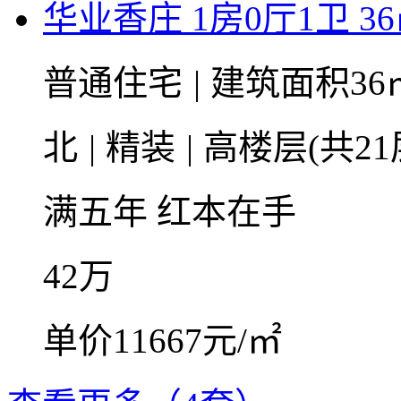
华业香庄 1房0厅1卫 3
普通住宅
|
建筑面积36
北
|
精装
|
高楼层(共21
满五年
红本在手
42
万
单价11667元/㎡