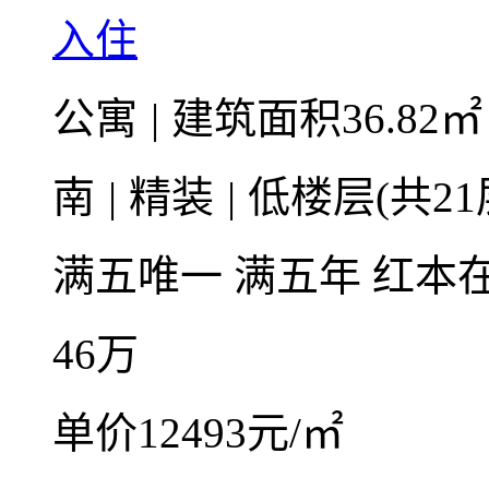
入住
公寓
|
建筑面积36.82
南
|
精装
|
低楼层(共21
满五唯一
满五年
红本
46
万
单价12493元/㎡