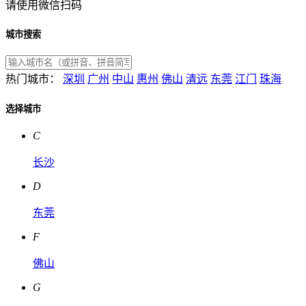
请使用微信扫码
城市搜索
热门城市：
深圳
广州
中山
惠州
佛山
清远
东莞
江门
珠海
选择城市
C
长沙
D
东莞
F
佛山
G