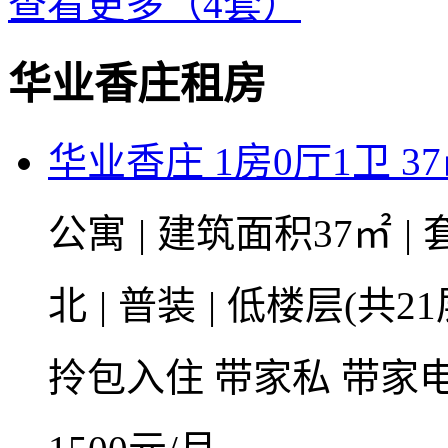
查看更多（4套）
华业香庄租房
华业香庄 1房0厅1卫 3
公寓
|
建筑面积37㎡
|
北
|
普装
|
低楼层(共21
拎包入住
带家私
带家