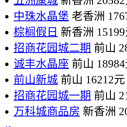
五洲康城
新香洲
2058
中珠水晶堡
老香洲
17
棕榈假日
新香洲
1519
招商花园城二期
前山
2
诚丰水晶座
前山
1898
前山新城
前山
16212元
招商花园城一期
前山
2
万科城商品房
新香洲
2