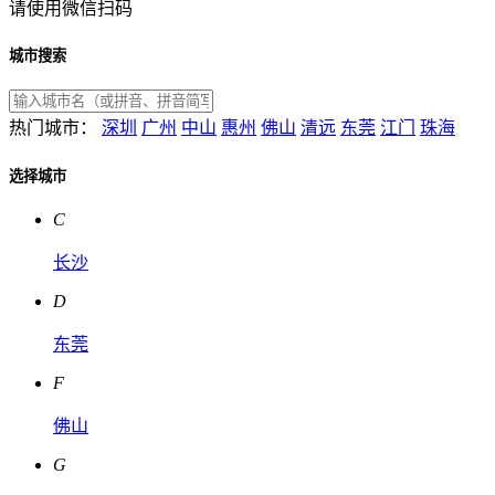
请使用微信扫码
城市搜索
热门城市：
深圳
广州
中山
惠州
佛山
清远
东莞
江门
珠海
选择城市
C
长沙
D
东莞
F
佛山
G