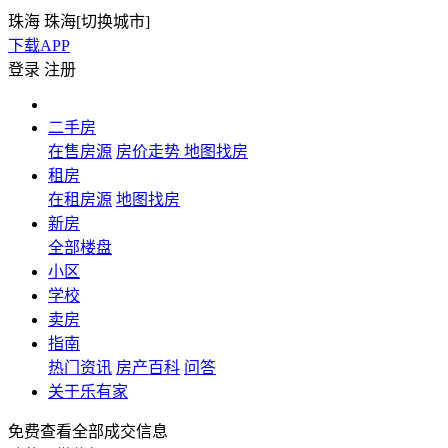
珠海
珠海[
切换城市
]
下载APP
登录
注册
二手房
在售房源
房价走势
地图找房
租房
在租房源
地图找房
新房
全部楼盘
小区
学校
卖房
指南
热门资讯
房产百科
问答
关于乐有家
免费查看全部成交信息