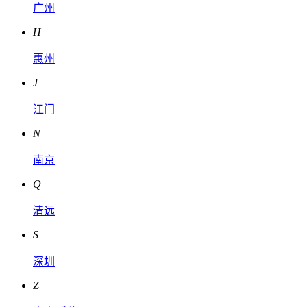
广州
H
惠州
J
江门
N
南京
Q
清远
S
深圳
Z