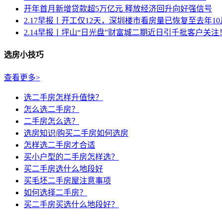
开年首月新增贷款超5万亿元 释放经济回升向好强信号
2.17早报丨开工仅12天，深圳楼市看房量已恢复至去年10月.
2.14早报丨坪山“日光盘”财富城二期近日引千批客户关注
选房小技巧
查看更多>
选二手房怎样升值快？
怎么选二手房？
二手房怎么选？
选房知识|购买二手房如何选房
怎样选二手房才合适
买小户型的二手房怎样选？
买二手房选什么地段好
买毛坯二手房屋注意事项
如何选择二手房？
买二手房买选什么地段好？