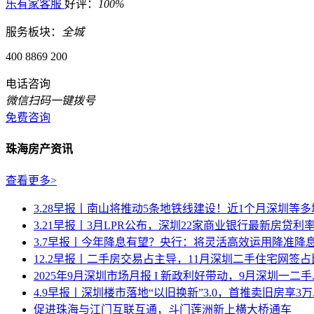
乐有家客服
好评：
100%
服务板块：
全城
400 8869 200
电话咨询
微信扫码一键拨号
免费咨询
珠海房产资讯
查看更多>
3.28早报丨南山将推动5条地铁线建设！近1个月深圳等多城密
3.21早报丨3月LPR公布，深圳22家商业银行最新房贷利率.
3.7早报丨今年降息有望？央行：将灵活高效运用降准降息等
12.2早报丨二手房交易占主导，11月深圳二手住宅网签占比达
2025年9月深圳市场月报 I 新政利好带动，9月深圳一二手..
4.9早报丨深圳楼市落地“以旧换新”3.0，首推卖旧房享3万..
促进珠海与江门互联互通，斗门莲洲新上横大桥通车