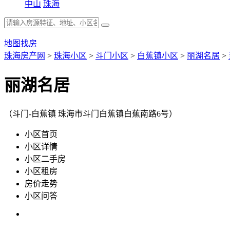
中山
珠海
地图找房
珠海房产网
>
珠海小区
>
斗门小区
>
白蕉镇小区
>
丽湖名居
>
丽湖名居
（斗门-白蕉镇 珠海市斗门白蕉镇白蕉南路6号）
小区首页
小区详情
小区二手房
小区租房
房价走势
小区问答