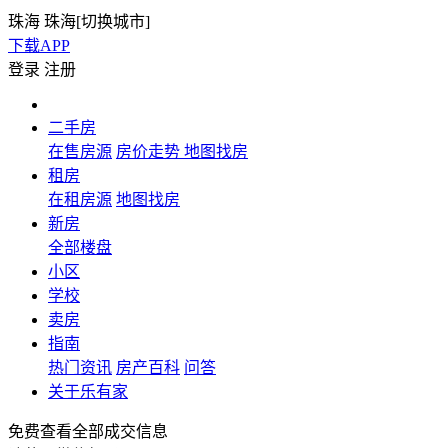
珠海
珠海[
切换城市
]
下载APP
登录
注册
二手房
在售房源
房价走势
地图找房
租房
在租房源
地图找房
新房
全部楼盘
小区
学校
卖房
指南
热门资讯
房产百科
问答
关于乐有家
免费查看全部成交信息