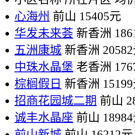
心海州
前山
15405元
华发未来荟
新香洲
18
五洲康城
新香洲
2058
中珠水晶堡
老香洲
17
棕榈假日
新香洲
1519
招商花园城二期
前山
2
诚丰水晶座
前山
1898
前山新城
前山
16212元