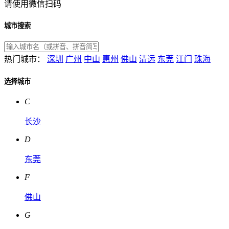
请使用微信扫码
城市搜索
热门城市：
深圳
广州
中山
惠州
佛山
清远
东莞
江门
珠海
选择城市
C
长沙
D
东莞
F
佛山
G