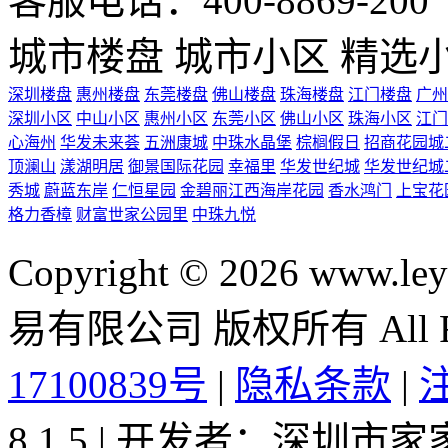
客服电话：400-8869-200 0
城市楼盘
城市小区
精选
深圳楼盘
惠州楼盘
东莞楼盘
佛山楼盘
珠海楼盘
江门楼盘
广州
深圳小区
中山小区
惠州小区
东莞小区
佛山小区
珠海小区
江门
心海州
华发未来荟
五洲康城
中珠水晶堡
棕榈假日
招商花园城
顶澜山
漾湖明居
御景国际花园
幸福里
华发世纪城
华发世纪城
秀城
蔚蓝东岸
仁恒星园
金碧丽江西海岸花园
香水鸿门
上宝花
格力香樟
财富世家公园里
中珠九悦
Copyright © 2026 ww
易有限公司 版权所有 All Rig
17100839号
|
隐私条款
|
8.1.5 | 开发者：深圳