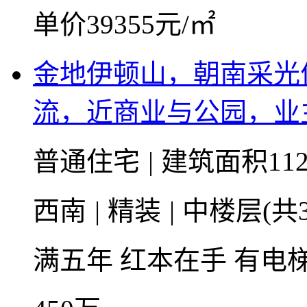
单价39355元/㎡
金地伊顿山，朝南采光
流，近商业与公园，业
普通住宅
|
建筑面积11
西南
|
精装
|
中楼层(共3
满五年
红本在手
有电