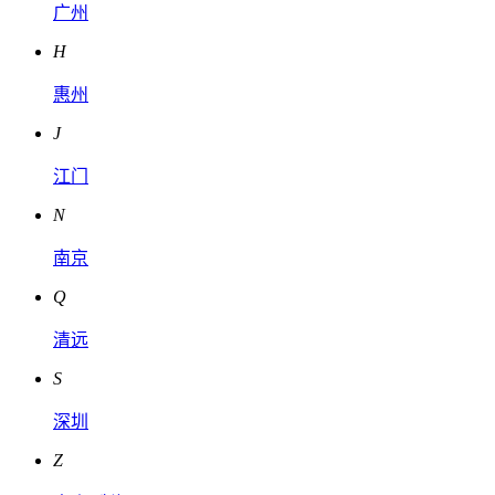
广州
H
惠州
J
江门
N
南京
Q
清远
S
深圳
Z