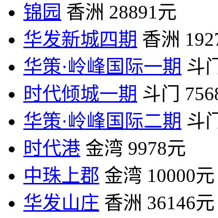
锦园
香洲
28891元
华发新城四期
香洲
19
华策·岭峰国际一期
斗
时代倾城一期
斗门
75
华策·岭峰国际二期
斗
时代港
金湾
9978元
中珠上郡
金湾
10000元
华发山庄
香洲
36146元